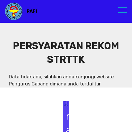
PAFI
PERSYARATAN REKOM
STRTTK
S
e
Data tidak ada, silahkan anda kunjungi website
Pengurus Cabang dimana anda terdaftar
m
i
n
a