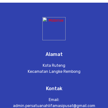
e
t
a
il
Alamat
Kota Ruteng
Kecamatan Langke Rembong
Kontak
Email:
admin.persatuanahlifamasipusat@gmail.com